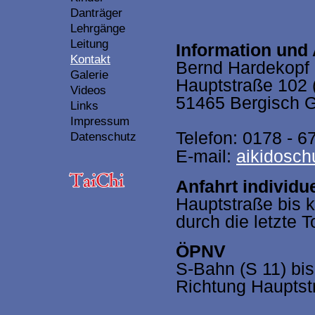
Danträger
Lehrgänge
Leitung
Information und
Kontakt
Bernd Hardekopf
Galerie
Hauptstraße 102 
Videos
51465 Bergisch 
Links
Impressum
Telefon: 0178 - 6
Datenschutz
E-mail:
aikidosc
Anfahrt individ
Hauptstraße bis k
durch die letzte T
ÖPNV
S-Bahn (S 11) bis
Richtung Hauptst